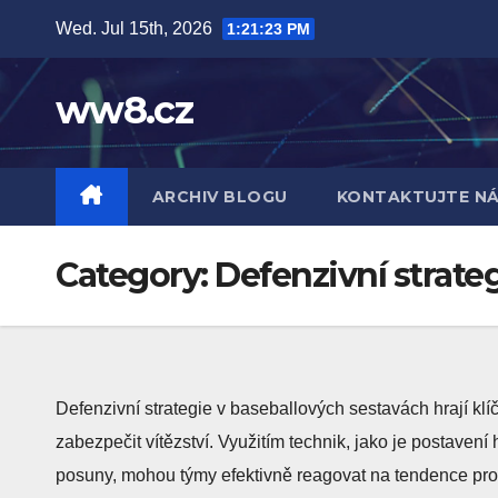
Skip
Wed. Jul 15th, 2026
1:21:25 PM
to
content
ww8.cz
ARCHIV BLOGU
KONTAKTUJTE N
Category:
Defenzivní strate
Defenzivní strategie v baseballových sestavách hrají klí
zabezpečit vítězství. Využitím technik, jako je postavení 
posuny, mohou týmy efektivně reagovat na tendence prot