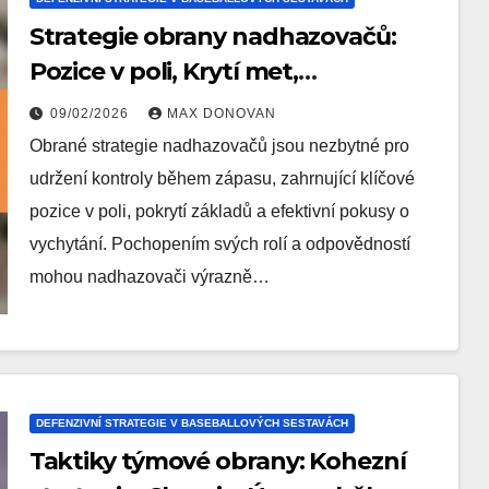
Strategie obrany nadhazovačů:
Pozice v poli, Krytí met,
Odhazovací pohyby
09/02/2026
MAX DONOVAN
Obrané strategie nadhazovačů jsou nezbytné pro
udržení kontroly během zápasu, zahrnující klíčové
pozice v poli, pokrytí základů a efektivní pokusy o
vychytání. Pochopením svých rolí a odpovědností
mohou nadhazovači výrazně…
DEFENZIVNÍ STRATEGIE V BASEBALLOVÝCH SESTAVÁCH
Taktiky týmové obrany: Kohezní