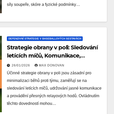
síly soupeře, skóre a fyzické podmínky…
DEFENZIVNÍ STRATEGIE V BASEBALLOVÝCH SESTAVÁCH
Strategie obrany v poli: Sledování
letících míčů, Komunikace,
Předávací přihrávky
26/01/2026
MAX DONOVAN
Účinné strategie obrany v poli jsou zásadní pro
minimalizaci běhů proti týmu, zaměřují se na
sledování letících míčů, udržování jasné komunikace
a provádění přesných relayových hodů. Ovládnutím
těchto dovedností mohou…