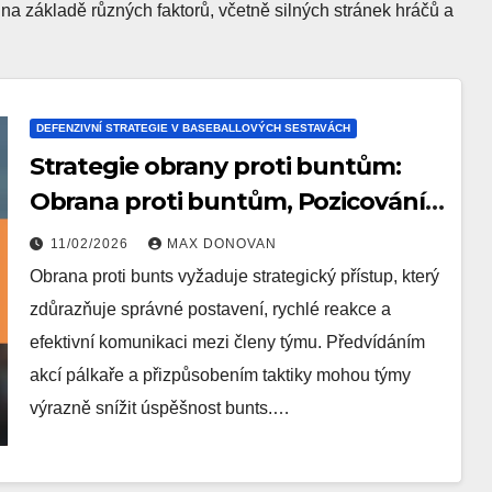
 na základě různých faktorů, včetně silných stránek hráčů a
DEFENZIVNÍ STRATEGIE V BASEBALLOVÝCH SESTAVÁCH
Strategie obrany proti buntům:
Obrana proti buntům, Pozicování,
Rychlé reakce
11/02/2026
MAX DONOVAN
Obrana proti bunts vyžaduje strategický přístup, který
zdůrazňuje správné postavení, rychlé reakce a
efektivní komunikaci mezi členy týmu. Předvídáním
akcí pálkaře a přizpůsobením taktiky mohou týmy
výrazně snížit úspěšnost bunts.…