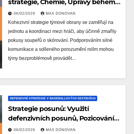
strategie, Chemie, Úpravy během
hry
06/02/2026
MAX DONOVAN
Kohezivní strategie týmové obrany se zaměřují na
jednotu a koordinaci mezi hráči, aby účinně zmařily
pokusy soupeřů o skórování. Podporováním silné
komunikace a sdíleného porozumění rolím mohou
týmy bezproblémově provádět…
DEFENZIVNÍ STRATEGIE V BASEBALLOVÝCH SESTAVÁCH
Strategie posunů: Využití
defenzivních posunů, Pozicování
hráčů, Dopad analýz
06/02/2026
MAX DONOVAN