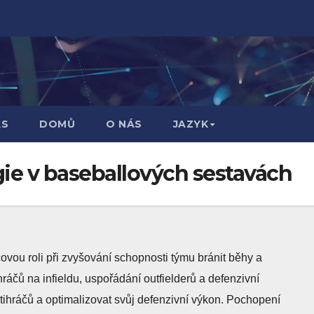
ÁS
DOMŮ
O NÁS
JAZYK
gie v baseballových sestavách
čovou roli při zvyšování schopnosti týmu bránit běhy a
hráčů na infieldu, uspořádání outfielderů a defenzivní
ihráčů a optimalizovat svůj defenzivní výkon. Pochopení