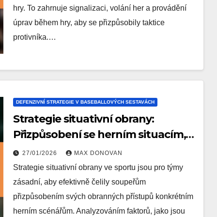
hry. To zahrnuje signalizaci, volání her a provádění
úprav během hry, aby se přizpůsobily taktice
protivníka.…
DEFENZIVNÍ STRATEGIE V BASEBALLOVÝCH SESTAVÁCH
Strategie situativní obrany:
Přizpůsobení se herním situacím,
Obranné uspořádání, Role hráčů
27/01/2026
MAX DONOVAN
Strategie situativní obrany ve sportu jsou pro týmy
zásadní, aby efektivně čelily soupeřům
přizpůsobením svých obranných přístupů konkrétním
herním scénářům. Analyzováním faktorů, jako jsou