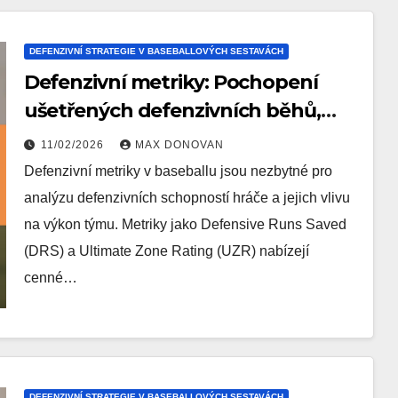
DEFENZIVNÍ STRATEGIE V BASEBALLOVÝCH SESTAVÁCH
Defenzivní metriky: Pochopení
ušetřených defenzivních běhů,
Uzr, faktor dosahu
11/02/2026
MAX DONOVAN
Defenzivní metriky v baseballu jsou nezbytné pro
analýzu defenzivních schopností hráče a jejich vlivu
na výkon týmu. Metriky jako Defensive Runs Saved
(DRS) a Ultimate Zone Rating (UZR) nabízejí
cenné…
DEFENZIVNÍ STRATEGIE V BASEBALLOVÝCH SESTAVÁCH