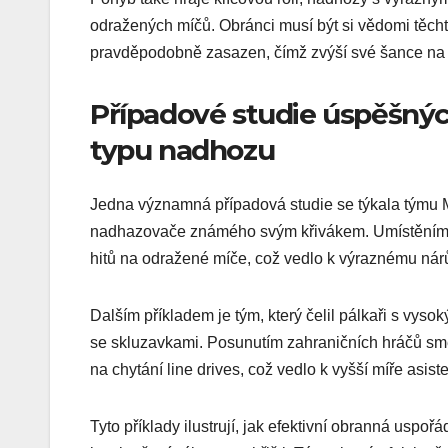
odražených míčů. Obránci musí být si vědomi těchto
pravděpodobně zasazen, čímž zvýší své šance na
Případové studie úspěšný
typu nadhozu
Jedna významná případová studie se týkala týmu M
nadhazovače známého svým křivákem. Umístěním in
hitů na odražené míče, což vedlo k výraznému nár
Dalším příkladem je tým, který čelil pálkaři s vy
se skluzavkami. Posunutím zahraničních hráčů sm
na chytání line drives, což vedlo k vyšší míře asist
Tyto příklady ilustrují, jak efektivní obranná us