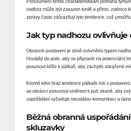
Porozumění těmto charakteristikám pomáhá týmům
nadhoz může být zasazen tvrdě a přímo, zatímco
zprávy často zdůrazňují tyto tendence, což umožň
Jak typ nadhozu ovlivňuje
Obranné postavení je silně ovlivněno typem nadho
hlouběji do pole, aby se připravili na potenciální 
posunout blíže k pálkaři, aby zachytili odražené m
Kromě toho hrají tendence pálkaře roli v postave
se obránci posunout směrem k pull straně, aby zvý
uspořádání vyžaduje neustálou komunikaci a úprav
Běžná obranná uspořádání 
skluzavky