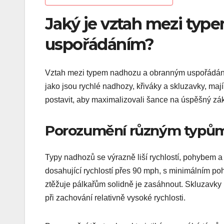
Jaký je vztah mezi ty
uspořádáním?
Vztah mezi typem nadhozu a obranným uspořádáním
jako jsou rychlé nadhozy, křiváky a skluzavky, mají 
postavit, aby maximalizovali šance na úspěšný zák
Porozumění různým typům 
Typy nadhozů se výrazně liší rychlostí, pohybem a
dosahující rychlostí přes 90 mph, s minimálním po
ztěžuje pálkařům solidně je zasáhnout. Skluzavky k
při zachování relativně vysoké rychlosti.