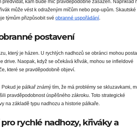
 předvídat, kam bude míč pravděpodobně zasazen. Například r
 křivák může vést k odraženým míčům nebo pop-upům. Skautské
uje týmům přizpůsobit své
obranné uspořádání
.
 obranné postavení
zu, který je házen. U rychlých nadhozů se obránci mohou posta
line drive. Naopak, když se očekává křivák, mohou se infieldové
íče, které se pravděpodobně objeví.
ní. Pokud je pálkař známý tím, že má problémy se skluzavkami, 
šili pravděpodobnost úspěšného zákroku. Toto strategické
y na základě typu nadhozu a historie pálkaře.
pro rychlé nadhozy, křiváky a