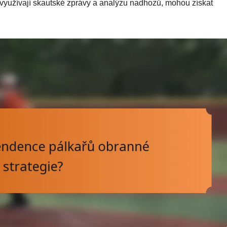
ě využívají skautské zprávy a analýzu nadhozů, mohou získat