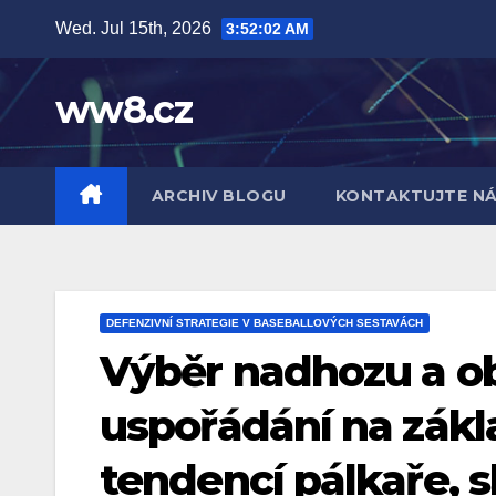
Skip
Wed. Jul 15th, 2026
3:52:03 AM
to
content
ww8.cz
ARCHIV BLOGU
KONTAKTUJTE N
DEFENZIVNÍ STRATEGIE V BASEBALLOVÝCH SESTAVÁCH
Výběr nadhozu a o
uspořádání na zákl
tendencí pálkaře, 