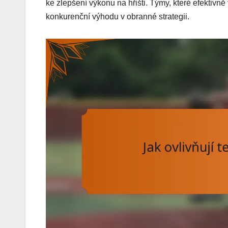
ke zlepšení výkonu na hřišti. Týmy, které efektivn
konkurenční výhodu v obranné strategii.