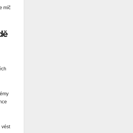
de míč
dě
ých
lémy
ance
 vést