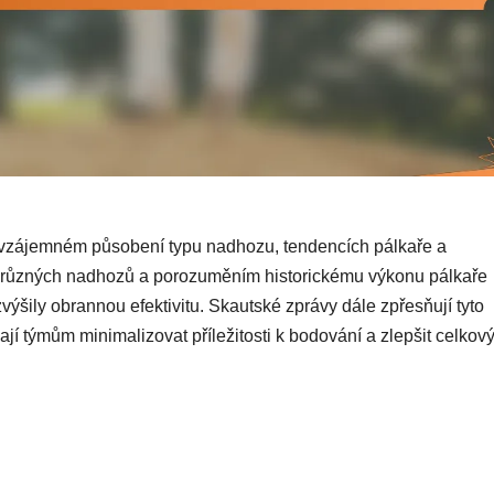
 vzájemném působení typu nadhozu, tendencích pálkaře a
k různých nadhozů a porozuměním historickému výkonu pálkaře
výšily obrannou efektivitu. Skautské zprávy dále zpřesňují tyto
ají týmům minimalizovat příležitosti k bodování a zlepšit celkov