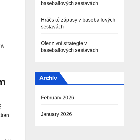
baseballových sestavách
Hráčské zápasy v baseballových
sestavách
Ofenzivní strategie v
y,
baseballových sestavách
Archiv
ám
February 2026
ž
January 2026
stran