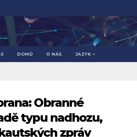
ÁS
DOMŮ
O NÁS
JAZYK
brana: Obranné
adě typu nadhozu,
skautských zpráv