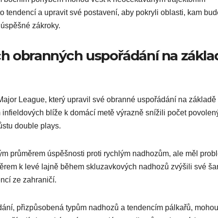
 tendencí a upravit své postavení, aby pokryli oblasti, kam bu
 úspěšné zákroky.
ch obranných uspořádání na zákla
ajor League, který upravil své obranné uspořádání na základě
fieldových blíže k domácí metě výrazně snížili počet povolen
ůstu double plays.
sokým průměrem úspěšnosti proti rychlým nadhozům, ale měl prob
ěrem k levé lajně během skluzavkových nadhozů zvýšili své š
encí ze zahraničí.
pořádání, přizpůsobená typům nadhozů a tendencím pálkařů, mohou