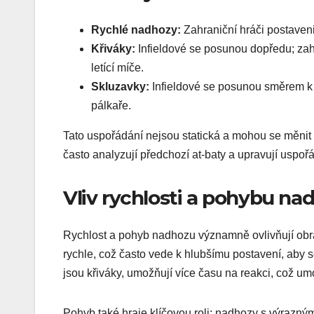
Rychlé nadhozy:
Zahraniční hráči postaveni
Křiváky:
Infieldové se posunou dopředu; za
letící míče.
Skluzavky:
Infieldové se posunou směrem k pu
pálkaře.
Tato uspořádání nejsou statická a mohou se měnit n
často analyzují předchozí at-baty a upravují uspořá
Vliv rychlosti a pohybu na
Rychlost a pohyb nadhozu významně ovlivňují obran
rychle, což často vede k hlubšímu postavení, aby s
jsou křiváky, umožňují více času na reakci, což um
Pohyb také hraje klíčovou roli; nadhozy s výraz