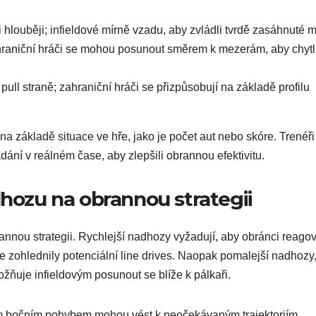
 hlouběji; infieldové mírně vzadu, aby zvládli tvrdě zasáhnuté m
hraniční hráči se mohou posunout směrem k mezerám, aby chytl
ll straně; zahraniční hráči se přizpůsobují na základě profilu
a základě situace ve hře, jako je počet aut nebo skóre. Trenéři
dání v reálném čase, aby zlepšili obrannou efektivitu.
dhozu na obrannou strategii
nou strategii. Rychlejší nadhozy vyžadují, aby obránci reagov
e zohlednily potenciální line drives. Naopak pomalejší nadhozy,
ožňuje infieldovým posunout se blíže k pálkaři.
ným bočním pohybem mohou vést k neočekávaným trajektoriím