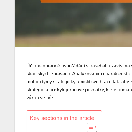
Účinné obranné uspořádání v baseballu závisí na
skautských zprávách. Analyzováním charakteristi
mohou týmy strategicky umístit své hráče tak, aby z
strategie a poskytují klíčové poznatky, které pomáh
výkon ve hře.
Key sections in the article: